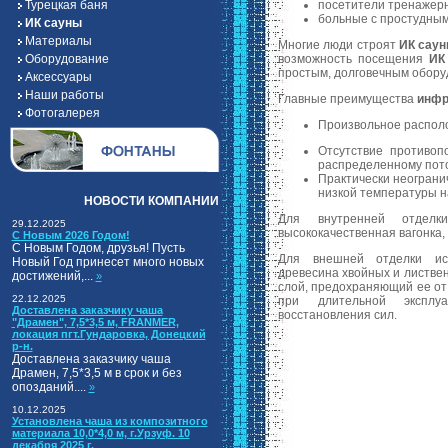
Турецкая баня
посетители тренажерн
больные с простудным
ИК сауны
Материалы
Многие люди строят
ИК сау
Оборудование
возможность посещения
ИК
простым, долговечным обору
Аксессуары
Наши работы
Главные преимущества
инфр
Фотогалерея
Произвольное распол
Отсутствие противоп
распределенному пото
Практически неограни
низкой температуры н
НОВОСТИ КОМПАНИИ
Для внутренней отде
29.12.2025
высококачественная вагонка,
С Новым 2026 Годом!
С Новым Годом, друзья! Пусть
Для внешней отделки исп
Новый Год принесет много новых
древесина хвойных и листве
достижений,...
»
слой, предохраняющий ее от 
22.12.2025
при длительной эксплу
Доставлена заказчику чаша
восстановления сил.
"Драмен", 7,5*3,5 м, FRANMER,
локация пгт.Гундаровка, Донецкий
р-н.
Доставлена заказчику чаша
Драмен, 7,5*3,5 м в срок и без
опозданий....
»
10.12.2025
Установлена чаша из композитного
материала 10,0*4,0 м, г.Урзуф. 10
декабря 2025 г.