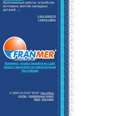
Выполненные работы: устройство
котлована, монтаж закладных
деталей...
»
» все новости
» карта сайта
Нажмите, чтобы перейти на сайт
нашего партнера по композитным
бассейнам
© 2009 СК ООО "БСБ":
бассейны
,
срубы
, (
деревянные дома
),
бани
,
фонтаны
.