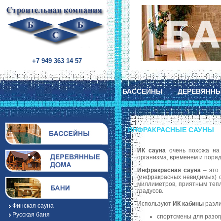
+7 949 363 14 57
БАССЕЙНЫ
ДЕРЕВЯНН
ИНФРАКРАСНЫЕ САУНЫ
ИК сауна
очень похожа на 
организма, временем и поряд
Инфракрасная сауна
– это 
(инфракрасных невидимых) о
миллиметров, приятным тепл
градусов.
Используют
ИК кабины
разли
Финская сауна
Русская баня
спортсмены для разог