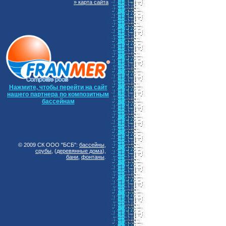
» карта сайта
Нажмите, чтобы перейти на сайт
нашего партнера по композитным
бассейнам
© 2009 СК ООО "БСБ":
бассейны
,
срубы
, (
деревянные дома
),
бани
,
фонтаны
.