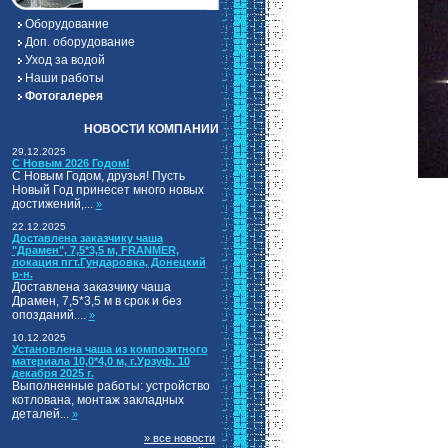
Оборудование
Доп. оборудование
Уход за водой
Наши работы
Фотогалерея
НОВОСТИ КОМПАНИИ
29.12.2025
С Новым 2026 Годом!
С Новым Годом, друзья! Пусть
Новый Год принесет много новых
достижений,...
»
22.12.2025
Доставлена заказчику чаша
"Драмен", 7,5*3,5 м, FRANMER,
локация пгт.Гундаровка, Донецкий
р-н.
Доставлена заказчику чаша
Драмен, 7,5*3,5 м в срок и без
опозданий....
»
10.12.2025
Установлена чаша из композитного
материала 10,0*4,0 м, г.Урзуф. 10
декабря 2025 г.
Выполненные работы: устройство
котлована, монтаж закладных
деталей...
»
» все новости